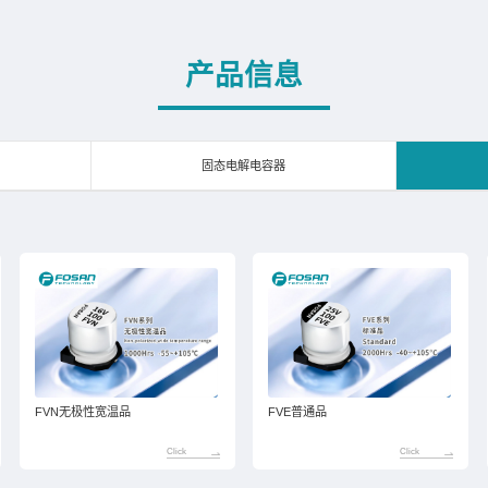
产品信息
贴片铝电解
贴片式铝电解电容器
固液混合电解电容器