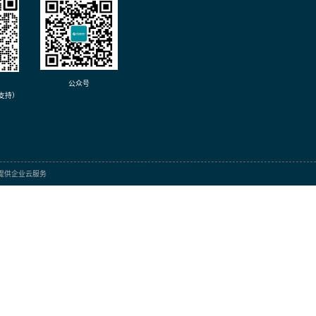
上一页
1
下一页
尾页
联系我们
销售服务