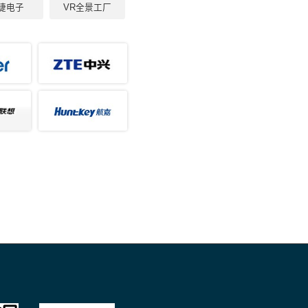
事业部
富信半导体
富捷电子