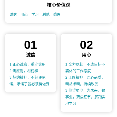
核心价值观
诚信 用心 学习 利他 感恩
01
02
诚信
用心
1.正心诚意，重守信用
1.全力以赴，不达目标不
2.讲原则，树榜样
罢休的工作态度
3.契约精神，不轻许承
2.工匠精神，匠心品质，
诺，承诺了就必须得做到
精益求精，持续改善
3.仰望星空，为未来，做
事业，聚焦细节，脚踏实
地学习