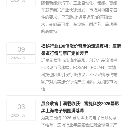
-
2026
07
随着新能源汽车、工业自动化、储能、智能
车载等新兴产业快速爆发，市场对电阻元器
件的要求，早已跳出“通用适配”的基础需
求，转向高可靠、车规级、耐严苛、高功率
的高端特...
揭秘行业100倍涨价背后的流通真相：厘清
09
渠道行情与原厂定价差异
-
2026
07
近期元器件市场热度高涨，部分产品流通报
价出现百倍涨幅，FOSAN（FOJAN）富捷
科技也因此引发行业热议，不少采购与终端
客户对真实涨价行情产生误解。为消除市场
信...
展会收官｜满载收获！富捷科技2026慕尼
03
黑上海电子展圆满落幕
-
2026
07
为期三日的 2026 慕尼黑上海电子展顺利落
下帷幕，这场行业年度盛会汇聚全球电子产