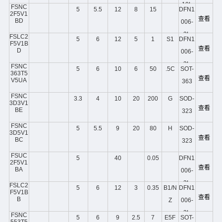
10L
FSNC
5
5.5
12
8
15
DFN1
2F5V1
查看
BD
006-
2L
FSLC2
5
6
12
5
1
S1
DFN1
F5V1B
查看
D
006-
2L
FSNC
5
6
10
6
50
.5C
SOT-
363T5
查看
V5UA
363
FSNC
3.3
4
10
20
200
G
SOD-
3D3V1
查看
BE
323
FSNC
5
5.5
9
20
80
H
SOD-
3D5V1
查看
BC
323
FSUC
5
40
0.05
DFN1
2F5V1
查看
BA
006-
2L
FSLC2
5
6
12
3
0.35
B1/N
DFN1
F5V1B
查看
B
Z
006-
2L
FSNC
5
6
9
2.5
7
E5F
SOT-
553T5