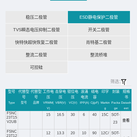
稳压二极管
ESD静电保护二极管
TVS瞬态电压抑制二极管
开关二极管
快特快超快恢复二极管
肖特基二极管
整流二极管
整流桥堆
可控硅
筛选：
型号
代替型
代替型
工作电
击穿电
钳位电
浪涌
结电
印字
封装
规格
号
号
压
压
压
电流
容
书
Type
型号
品牌
VRWM(
VBR(V)
VC(V)
IPP(A)
Cj(pF)
Markin
Packa
Datash
V)
g
ge
eet
FSNC
15
16.5
30
6
40
15C
SOT-
23T15
查看
V2UB
23
FSNC
12
13.3
20
10
90
12C/
SOT-
23T12