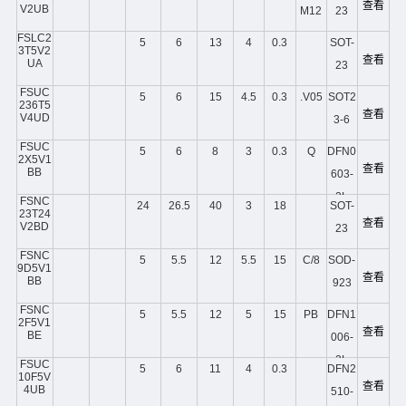
查看
V2UB
M12
23
FSLC2
5
6
13
4
0.3
SOT-
3T5V2
查看
UA
23
FSUC
5
6
15
4.5
0.3
.V05
SOT2
236T5
查看
V4UD
3-6
FSUC
5
6
8
3
0.3
Q
DFN0
2X5V1
查看
BB
603-
2L
FSNC
24
26.5
40
3
18
SOT-
23T24
查看
V2BD
23
FSNC
5
5.5
12
5.5
15
C/8
SOD-
9D5V1
查看
BB
923
FSNC
5
5.5
12
5
15
PB
DFN1
2F5V1
查看
BE
006-
2L
FSUC
5
6
11
4
0.3
DFN2
10F5V
查看
4UB
510-