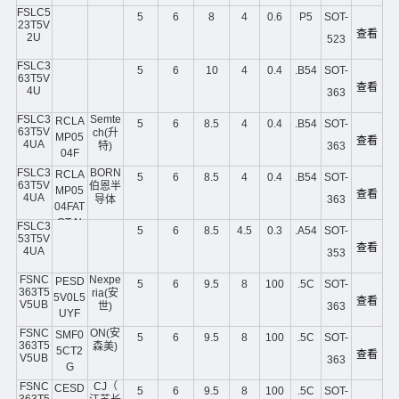
FSLC5
5
6
8
4
0.6
P5
SOT-
23T5V
查看
2U
523
FSLC3
5
6
10
4
0.4
.B54
SOT-
63T5V
查看
4U
363
FSLC3
Semte
RCLA
5
6
8.5
4
0.4
.B54
SOT-
63T5V
ch(升
MP05
查看
4UA
特)
363
04F
FSLC3
BORN
RCLA
5
6
8.5
4
0.4
.B54
SOT-
63T5V
伯恩半
MP05
查看
4UA
导体
363
04FAT
CT-N
FSLC3
5
6
8.5
4.5
0.3
.A54
SOT-
53T5V
查看
4UA
353
FSNC
Nexpe
PESD
5
6
9.5
8
100
.5C
SOT-
363T5
ria(安
5V0L5
查看
V5UB
世)
363
UYF
FSNC
ON(安
SMF0
5
6
9.5
8
100
.5C
SOT-
363T5
森美)
5CT2
查看
V5UB
363
G
FSNC
CJ（
CESD
5
6
9.5
8
100
.5C
SOT-
363T5