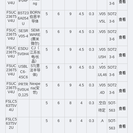
9-04F
查看
V4U
ng
3-6
FSUC
BORN
BST23
5
6
9
4.5
0.3
.V05
SOT2
236T5
伯恩半
6A054
查看
V4U
导体
.V5L
3-6
U
FSUC
SEMI
SESR
5
6
9
4.5
0.3
.V05
SOT2
236T5
WARE
V05-4
查看
V4U
(赛米
3-6
微尔)
FSUC
CJ（
ESDU
5
6
9
4.5
0.3
.V05
SOT2
236T5
江苏长
5V0H4
查看
V4U
电/长
.U5H
3-6
晶）
4
FSUC
ST(意
USBL
5
6
9
4.5
0.3
.V05
SOT2
236T5
法半导
C6-
查看
V4U
体)
.UL46
3-6
4SC6
FSUC
Nexpe
PRTR
5
6
9
4.5
0.3
.V05
SOT2
236T5
ria(安
5V0U4
查看
V4U
世)
.4D
3-6
D,125
FSLC5
5
6
8
4
0.3
.空白
SOT-
63T5V
查看
4U
待定
563
FSLC5
5
6
8
4
0.3
.A
SOT-
63T5V
查看
2U
563