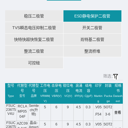
稳压二极管
ESD静电保护二极管
TVS瞬态电压抑制二极管
开关二极管
快特快超快恢复二极管
肖特基二极管
整流二极管
整流桥堆
可控硅
筛选：
型号
代替型
代替型
工作电
击穿电
钳位电
浪涌
结电
印字
封装
规格
号
号
压
压
压
电流
容
书
Type
型号
品牌
VRWM(
VBR(V)
VC(V)
IPP(A)
Cj(pF)
Markin
Packa
Datash
V)
g
ge
eet
FSUC
Semte
RCLA
5
6
9
4.5
0.3
.V05
SOT2
236T5
ch(升
MP05
查看
V4U
特)
.F54
3-6
04F
FSUC
晶焱-
AZC09
5
6
9
4.5
0.3
.V05
SOT2
236T5
Amazi