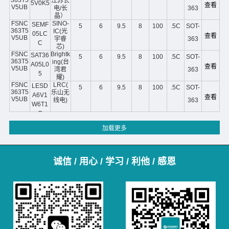
江苏长
5V0K5
查看
V5UB
电/长
363
晶）
FSNC
SINO-
SEMF
5
6
9.5
8
100
.5C
SOT-
363T5
IC(光
05LC
查看
V5UB
宇睿
363
C
芯)
FSNC
Brightk
SAT36
5
6
9.5
8
100
.5C
SOT-
363T5
ing(台
A05L0
查看
V5UB
湾君
363
5
耀)
FSNC
LRC(
LESD
5
6
9.5
8
100
.5C
SOT-
363T5
乐山无
A6V1
查看
V5UB
线电)
363
W6T1
G
诚信 / 用心 / 学习 / 利他 / 感恩