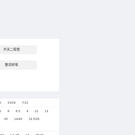
产品系列
管
TVS瞬态电压抑制二极管
开关二