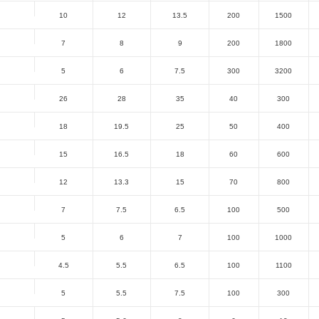
流：
全部
3
4
4.5
5
5.5
6
7
24
25
30
32
40
50
60
7
容：
全部
0.5
0.25
0.3
0.35
0.4
0
25
30
35
40
50
55
60
7
300
400
500
600
660
800
8
：
全部
DFN0603-2L
DFN1006-2L
DFN100
SOD-523
SOD-923
SOP-8
SOT-143
￥
￥
：
默认
价格
时间
代替型号
代替型号
工作电压
击穿
：
——
型号
品牌
VRWM(V)
VBR(
1B
5
6
V1U
24
26