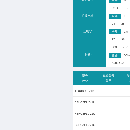
工作电
击穿电
钳位电