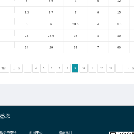
V1U
15
16.
V1U
12
13.
V1U
10
12
1U
7
8
1U
5
6
V1U
26
28
V1U
18
19.
V1U
15
16.