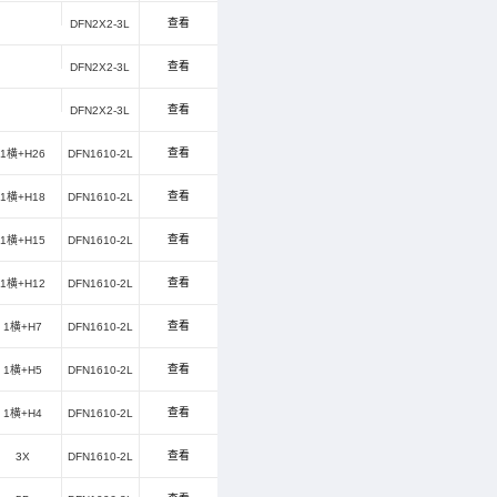
8
9
10
11
12
14
15
16
17
18
0
80
100
110
130
180
200
300
15/3
.6
0.8
1
1.2
1.5
3
3.5
5
7
8
1
0
80
90
100
110
120
135
140
150
50
1000
1100
1400
1500
1800
3200
0.
6-3L
DFN1610-2L
DFN1610-6
DFN2510-10L
DFN2X
SOT-23
SOT-353
SOT-363
SOT-523
SOT-563
S
关键词：
电压
钳位电压
浪涌电流
结电容
印字
V)
VC(V)
IPP(A)
Cj(pF)
Marking
15
3
0.25
5U
30
100
800