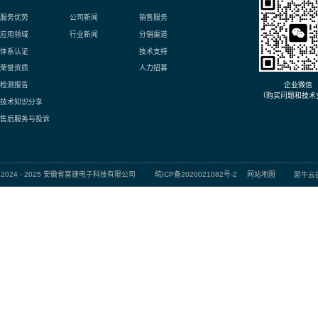
V1U
12
13.
1UA
7
7.5
V1U
5
6
V1U
4.5
5.5
1BA
5
5.5
2BA
5
5.6
2BB
3.3
3.7
2U
5
6