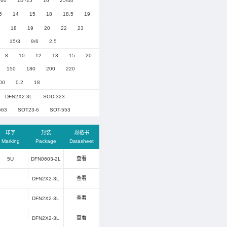
整流二极管
整流
可控硅
10
12
15
18
24
26
36
12/36
15/
4.5
5
5.5
5.6
5.8
6
6.5
7
7.5
8
9.5
20
26
26.5
26.6
28
38
40
45
33
34
35
36
40
45
50
55
60
1
8
8.5
9
9.5
10
11
12
13
13.5
14