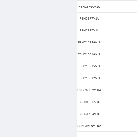
浪涌电
结电
封装
排序
型号
价格
Type
FSUC2X5V
FSHC3F24