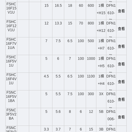
2L
FSHC
15
16.5
18
60
600
1横
DFN1
16F15
查看
V1U
+H15
610-
2L
FSHC
12
13.3
15
70
800
1横
DFN1
16F12
查看
V1U
+H12
610-
2L
FSHC
7
7.5
6.5
100
500
1横
DFN1
16F7V
查看
1UA
+H7
610-
2L
FSHC
5
6
7
100
1000
1横
DFN1
16F5V
查看
1U
+H5
610-
2L
FSHC
4.5
5.5
6.5
100
1100
1横
DFN1
16F4V
查看
1U
+H4
610-
2L
FSNC
5
5.5
7.5
100
300
3X
DFN1
16F5V
查看
1BA
610-
2L
FSNC
5
5.6
8
6
12
5B
DFN1
3F5V2
查看
BA
006-
3L
FSNC
3.3
3.7
7
6
15
3B
DFN1
3F3V2