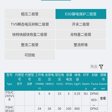
稳压二极管
ESD静电保护二极管
TVS瞬态电压抑制二极管
开关二极管
快特快超快恢复二极管
肖特基二极管
整流二极管
整流桥堆
可控硅
筛选：
型号
代替型
代替型
工作电
击穿电
钳位电
浪涌
结电
印字
封装
规格
号
号
压
压
压
电流
容
书
Type
型号
品牌
VRWM(
VBR(V)
VC(V)
IPP(A)
Cj(pF)
Markin
Packa
Datash
V)
g
ge
eet
FSUC
5
6
15
3
0.25
5U
DFN0
2X5V1
查看
B
603-
2L
FSHC
24
26
30
100
800
DFN2
3F24V