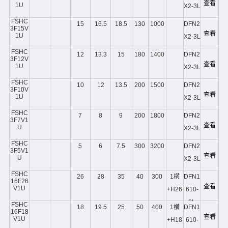
查看
1U
X2-3L
FSHC
15
16.5
18.5
130
1000
DFN2
3F15V
查看
1U
X2-3L
FSHC
12
13.3
15
180
1400
DFN2
3F12V
查看
1U
X2-3L
FSHC
10
12
13.5
200
1500
DFN2
3F10V
查看
1U
X2-3L
FSHC
7
8
9
200
1800
DFN2
3F7V1
查看
U
X2-3L
FSHC
5
6
7.5
300
3200
DFN2
3F5V1
查看
U
X2-3L
FSHC
26
28
35
40
300
1横
DFN1
16F26
查看
V1U
+H26
610-
2L
FSHC
18
19.5
25
50
400
1横
DFN1
16F18
查看
V1U
+H18
610-