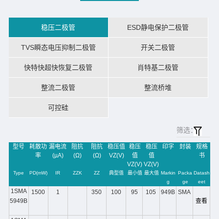
稳压二极管
ESD静电保护二极管
TVS瞬态电压抑制二极管
开关二极管
快特快超快恢复二极管
肖特基二极管
整流二极管
整流桥堆
可控硅
筛选：
型号
耗散功
漏电流
阻抗
阻抗
稳压值
稳压
稳压
印字
封装
规格
率
(µA)
(Ω)
(Ω)
VZ(V)
值
值
书
VZ(V)
VZ(V)
Type
PD(mW)
IR
ZZK
ZZ
典型值
最小值
最大值
Markin
Packa
Datash
g
ge
eet
1SMA
1500
1
350
100
95
105
949B
SMA
5949B
查看