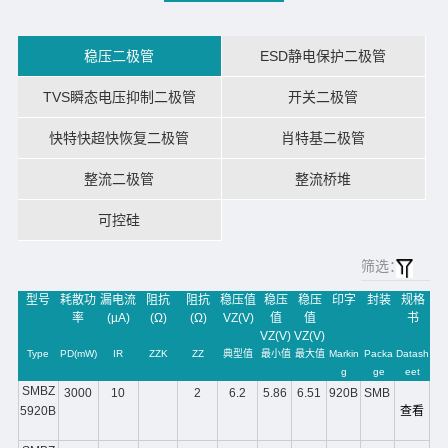
稳压二极管
ESD静电保护二极管
TVS瞬态电压抑制二极管
开关二极管
快特快超快恢复二极管
肖特基二极管
整流二极管
整流桥堆
可控硅
筛选：
型号
耗散功
漏电流
阻抗
阻抗
稳压值
稳压
稳压
印字
封装
规格
率
(µA)
(Ω)
(Ω)
VZ(V)
值
值
书
VZ(V)
VZ(V)
Type
PD(mW)
IR
ZZK
ZZ
典型值
最小值
最大值
Markin
Packa
Datash
g
ge
eet
SMBZ
3000
10
2
6.2
5.86
6.51
920B
SMB
5920B
查看