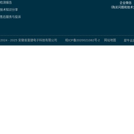
V3
300
5
350
85
V0
300
10
325
80
V7
300
20
325
80
V4
300
50
325
80
共55页
首页
上一页
...
46
47