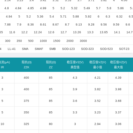
快特快超快恢复二极管
肖特基二极管
型值：
全部
43
47
51
56
62
68
170
180
190
200
210
220
2
3
3.3
3.6
3.9
4.3
4.7
5.1
15
16
17
18
19
20
22
2
小值：
全部
1.8
1.91
1.96
2.08
2.16
2.94
3.1
3.14
3.23
3.4
3.42
4.6
4.61
4.8
4.84
4.85
4.99