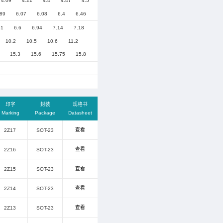
整流二极管
整流
可控硅
75
82
91
100
110
120
130
135
140
30
240
250
260
280
300
330
2
2.2
5.6
6
6.2
6.8
7.5
8.2
8.7
9.1
10
4
25
27
28
30
33
36
39
2.2
2.28
2.35
2.38
2.5
2.57
2.64
2.65
3.52
3.53
3.7
3.71
3.82
4
4.06
4.09
5
5.2
5.32
5.49
5.7
5.8
5.86
5.89
6.