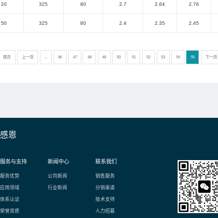
6.66
7
7.12
7.13
7.35
7.7
7.
大值：
全部
4.93
4.94
5
5.2
5.36
5.
10.78
10.8
11.4
11.76
11.8
12.3
7.2
7.65
7.88
7.9
8.36
8.61
15.7
16.15
16.8
17.1
17.6
17.6
11.22
11.55
11.6
12.2
12.24
12.
23.5
23.52
23.75
25.1
25.3
25.
16.2
16.3
16.32
16.8
17.1
17.8
率：
全部
200
300
350
500
1000
32.3
32.34
34
34.2
35.2
35.28
22.5
23.1
23.3
24.48
24.5
25.2
：
全部
LL-34
LL-41
SMA
SMAF
S
44.65
44.9
46
46.06
48
48.45
32
33.66
33.7
34.65
34.9
35
￥
￥
：
默认
价格
时间
耗散功率
漏电流(µA)
阻抗(Ω)
阻抗(
：
——
60.76
64
64.6
66.6
66.64
70
43.9
45.15
45.6
46
47.94
48
PD(mW)
IR
ZZK
ZZ
125
133
140
142.5
152
155
63.24
63.3
65.1
65.6
66
69.36
V3
300
3
400
85
237.5
249
269
289
313
95.55
96
105
115.5
116
126
199.5
210
211
220.5
231
241.5
V9
300
3
400
85
2.33
2.45
2.52
2.56
2.6
2.63
V6
300
5
375
85
3.67
3.68
3.78
3.8
3.98
4.1