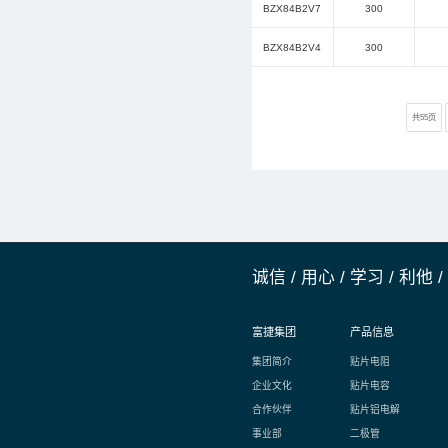
稳压值最
耗散功
封装
排序
型号
价格
Type
BZX84B4
BZX84B3
BZX84B3