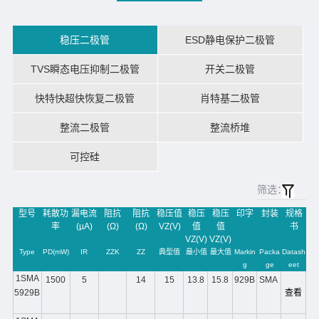
稳压二极管
ESD静电保护二极管
TVS瞬态电压抑制二极管
开关二极管
快特快超快恢复二极管
肖特基二极管
整流二极管
整流桥堆
可控硅
筛选：
型号
耗散功
漏电流
阻抗
阻抗
稳压值
稳压
稳压
印字
封装
规格
率
(µA)
(Ω)
(Ω)
VZ(V)
值
值
书
VZ(V)
VZ(V)
Type
PD(mW)
IR
ZZK
ZZ
典型值
最小值
最大值
Markin
Packa
Datash
g
ge
eet
1SMA
1500
5
14
15
13.8
15.8
929B
SMA
5929B
查看