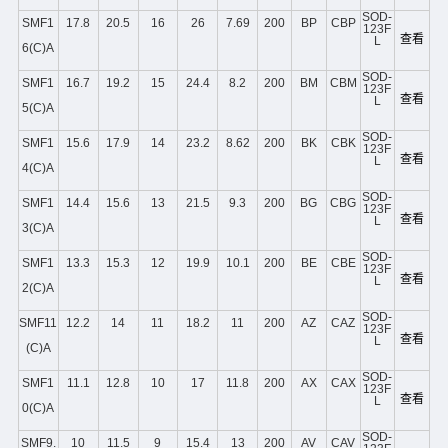
SOD-
SMF1
17.8
20.5
16
26
7.69
200
BP
CBP
123F
查看
L
6(C)A
SOD-
SMF1
16.7
19.2
15
24.4
8.2
200
BM
CBM
123F
查看
L
5(C)A
SOD-
SMF1
15.6
17.9
14
23.2
8.62
200
BK
CBK
123F
查看
L
4(C)A
SOD-
SMF1
14.4
15.6
13
21.5
9.3
200
BG
CBG
123F
查看
L
3(C)A
SOD-
SMF1
13.3
15.3
12
19.9
10.1
200
BE
CBE
123F
查看
L
2(C)A
SOD-
SMF11
12.2
14
11
18.2
11
200
AZ
CAZ
123F
查看
L
(C)A
SOD-
SMF1
11.1
12.8
10
17
11.8
200
AX
CAX
123F
查看
L
0(C)A
SOD-
SMF9.
10
11.5
9
15.4
13
200
AV
CAV