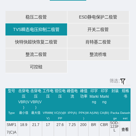
稳压二极管
ESD静电保护二极管
TVS瞬态电压抑制二极管
开关二极管
快特快超快恢复二极管
肖特基二极管
整流二极管
整流桥堆
可控硅
筛选：
型号
击穿电
击穿电
工作电
钳位电
峰值电
峰值
印字
印字
封装
规格
压
压
压
压
流
功率
Marki
Marki
书
VBR(V
VBR(V
ng
ng
)
)
Type
最小值
最大值
VRWM(
VC(V)@I
IPP(A)
PPK(W
A(UNI)
CA(BI)
Packa
Datash
V)
PP
)
ge
eet
SOD-
SMF1
18.9
21.7
17
27.6
7.25
200
BR
CBR
123F
查看
L
7(C)A