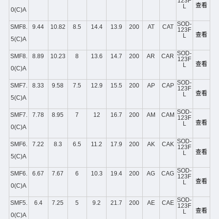
123F
查看
L
0(C)A
SOD-
SMF8.
9.44
10.82
8.5
14.4
13.9
200
AT
CAT
123F
查看
L
5(C)A
SOD-
SMF8.
8.89
10.23
8
13.6
14.7
200
AR
CAR
123F
查看
L
0(C)A
SOD-
SMF7.
8.33
9.58
7.5
12.9
15.5
200
AP
CAP
123F
查看
L
5(C)A
SOD-
SMF7.
7.78
8.95
7
12
16.7
200
AM
CAM
123F
查看
L
0(C)A
SOD-
SMF6.
7.22
8.3
6.5
11.2
17.9
200
AK
CAK
123F
查看
L
5(C)A
SOD-
SMF6.
6.67
7.67
6
10.3
19.4
200
AG
CAG
123F
查看
L
0(C)A
SOD-
SMF5.
6.4
7.25
5
9.2
21.7
200
AE
CAE
123F
查看
L
0(C)A