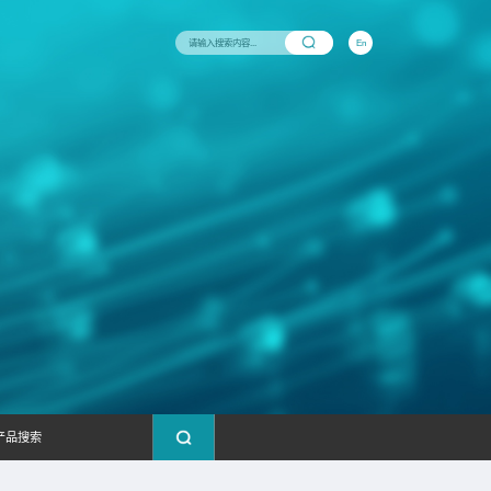
与支持
新闻中心
联系我们