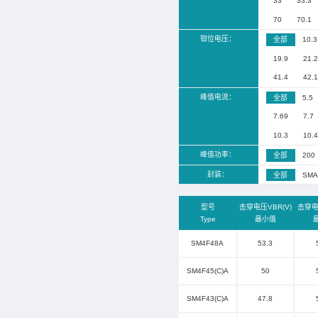
击穿电压
工作电