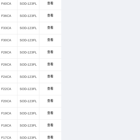
85
188
200
214
220
250
256
299.3
12.1
12.9
13.4
13.6
14.4
14.5
15.4
15.6
470.3
513
5
5.8
6
6.4
6.5
7
7.5
25.2
26
27.6
27.7
29.2
30.6
32.4
33.
12.8
13
13.6
14
15
53.3
53.9
58.1
59.3
64.5
64.8
69.4
7
03
113
121
125
126
129
9.2
137
14
.17
6.2
6.4
6.5
6.85
6.88
6.9
7
7.2
34
243
246
259
274
275
328
332
3
3
8.4
8.5
8.6
8.62
8.8
8.82
9.2
9.3
648
690
713
717.6
759
828
11.4
11.8
12
12.3
12.35
12.4
13
13.08
15.3
15.38
15.4
15.5
16
16.4
16.7
16
20.1
20.5
20.6
21.6
21.7
21.98
22
23
27.7
27.78
27.8
27.9
28.1
28.3
29.4
29
关键词：
电压
峰值电流
峰值功率
印字Marking
印字Markin
35.7
35.71
35.9
38.4
38.6
38.8
38.83
@IPP
IPP(A)
PPK(W)
A(UNI)
CA(BI)
49.6
50
51.4
53.1
53.3
53.6
57.1
57
4
5.16
400
F48A
97.4
104.2
110.3
116.3
125
133.9
145.6