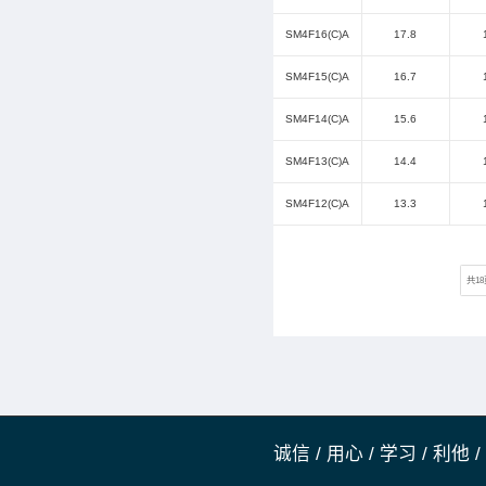
SM4F45(C
SM4F43(C
SM4F40(C
SM4F36(C
SM4F33(C
SM4F30(C
SM4F28(C
SM4F26(C