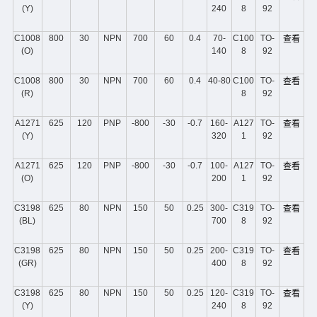
(Y)
240
8
92
C1008
800
30
NPN
700
60
0.4
70-
C100
TO-
查看
(O)
140
8
92
C1008
800
30
NPN
700
60
0.4
40-80
C100
TO-
查看
(R)
8
92
A1271
625
120
PNP
-800
-30
-0.7
160-
A127
TO-
查看
(Y)
320
1
92
A1271
625
120
PNP
-800
-30
-0.7
100-
A127
TO-
查看
(O)
200
1
92
C3198
625
80
NPN
150
50
0.25
300-
C319
TO-
查看
(BL)
700
8
92
C3198
625
80
NPN
150
50
0.25
200-
C319
TO-
查看
(GR)
400
8
92
C3198
625
80
NPN
150
50
0.25
120-
C319
TO-
查看
(Y)
240
8
92