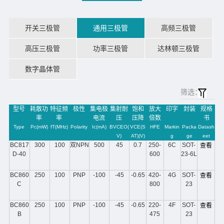
开关三极管
通用三极管
高频三极管
高压三极管
功率三极管
达林顿三极管
数字晶体管
筛选：
型号
耗散功
特征频
极性
集电极
集射耐
饱和
放大
印字
封装
规格
率
率
电流
压
压降
倍数
书
Type
Pc(mW)
fT(MHz)
Polarity
Ic(mA)
BVCEO(
VCE(S
HFE
Markin
Packa
Datash
V)
AT)(V)
g
ge
eet
BC817
300
100
双NPN
500
45
0.7
250-
6C
SOT-
查看
D-40
600
23-6L
BC860
250
100
PNP
-100
-45
-0.65
420-
4G
SOT-
查看
C
800
23
BC860
250
100
PNP
-100
-45
-0.65
220-
4F
SOT-
查看
B
475
23