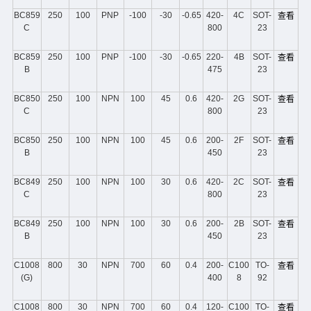
BC859
250
100
PNP
-100
-30
-0.65
420-
4C
SOT-
查看
C
800
23
BC859
250
100
PNP
-100
-30
-0.65
220-
4B
SOT-
查看
B
475
23
BC850
250
100
NPN
100
45
0.6
420-
2G
SOT-
查看
C
800
23
BC850
250
100
NPN
100
45
0.6
200-
2F
SOT-
查看
B
450
23
BC849
250
100
NPN
100
30
0.6
420-
2C
SOT-
查看
C
800
23
BC849
250
100
NPN
100
30
0.6
200-
2B
SOT-
查看
B
450
23
C1008
800
30
NPN
700
60
0.4
200-
C100
TO-
查看
(G)
400
8
92
C1008
800
30
NPN
700
60
0.4
120-
C100
TO-
查看