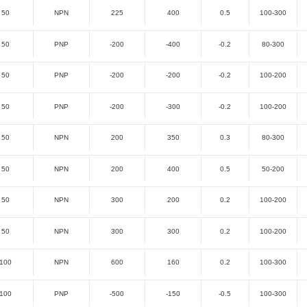
耗散功率
特征频率
极性
集电极
：
——
Pc(mW)
fT(MHz)
Polarity
Ic(m
D)
500
70
NPN
20
DW
200
100
NPN
20
DW
200
100
PNP
-20
DW
200
100
双NPN
20
DW
200
100
双PNP
-20
1W
200
100
NPN
30