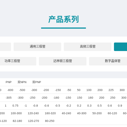
产品信息
三极管
高压三极管
开关三极管
通用三极管