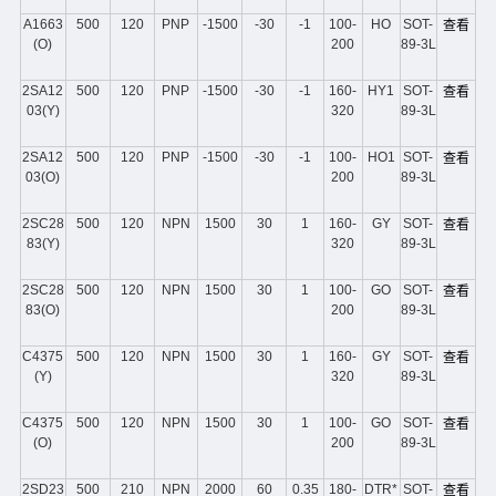
A1663
500
120
PNP
-1500
-30
-1
100-
HO
SOT-
查看
(O)
200
89-3L
2SA12
500
120
PNP
-1500
-30
-1
160-
HY1
SOT-
查看
03(Y)
320
89-3L
2SA12
500
120
PNP
-1500
-30
-1
100-
HO1
SOT-
查看
03(O)
200
89-3L
2SC28
500
120
NPN
1500
30
1
160-
GY
SOT-
查看
83(Y)
320
89-3L
2SC28
500
120
NPN
1500
30
1
100-
GO
SOT-
查看
83(O)
200
89-3L
C4375
500
120
NPN
1500
30
1
160-
GY
SOT-
查看
(Y)
320
89-3L
C4375
500
120
NPN
1500
30
1
100-
GO
SOT-
查看
(O)
200
89-3L
2SD23
500
210
NPN
2000
60
0.35
180-
DTR*
SOT-
查看