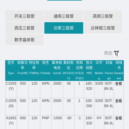
开关三极管
通用三极管
高频三极管
高压三极管
功率三极管
达林顿三极管
数字晶体管
筛选：
型号
耗散功
特征频
极性
集电极
集射耐
饱和
放大
印字
封装
规格
率
率
电流
压
压降
倍数
书
Type
Pc(mW)
fT(MHz)
Polarity
Ic(mA)
BVCEO(
VCE(S
HFE
Markin
Packa
Datash
V)
AT)(V)
g
ge
eet
C3205
500
120
NPN
2000
30
1
160-
3205
SOT-
查看
(Y)
320
89-3L
C3205
500
120
NPN
2000
30
1
100-
3205
SOT-
查看
(O)
200
89-3L
A1663
500
120
PNP
-1500
-30
-1
160-
HY
SOT-
查看
(Y)
320
89-3L