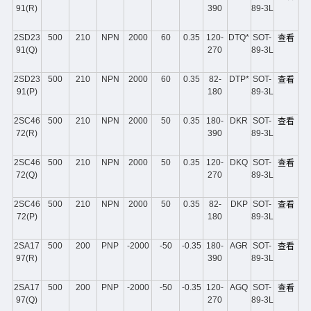
91(R)
390
89-3L
2SD23
500
210
NPN
2000
60
0.35
120-
DTQ*
SOT-
查看
91(Q)
270
89-3L
2SD23
500
210
NPN
2000
60
0.35
82-
DTP*
SOT-
查看
91(P)
180
89-3L
2SC46
500
210
NPN
2000
50
0.35
180-
DKR
SOT-
查看
72(R)
390
89-3L
2SC46
500
210
NPN
2000
50
0.35
120-
DKQ
SOT-
查看
72(Q)
270
89-3L
2SC46
500
210
NPN
2000
50
0.35
82-
DKP
SOT-
查看
72(P)
180
89-3L
2SA17
500
200
PNP
-2000
-50
-0.35
180-
AGR
SOT-
查看
97(R)
390
89-3L
2SA17
500
200
PNP
-2000
-50
-0.35
120-
AGQ
SOT-
查看
97(Q)
270
89-3L