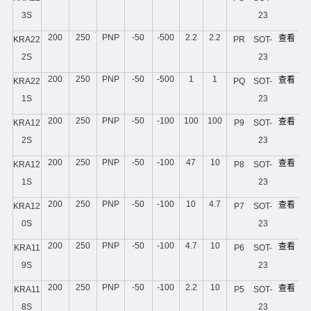
3S
23
200
250
PNP
-50
-500
2.2
2.2
查看
KRA22
PR
SOT-
2S
23
200
250
PNP
-50
-500
1
1
查看
KRA22
PQ
SOT-
1S
23
200
250
PNP
-50
-100
100
100
查看
KRA12
P9
SOT-
2S
23
200
250
PNP
-50
-100
47
10
查看
KRA12
P8
SOT-
1S
23
200
250
PNP
-50
-100
10
4.7
查看
KRA12
P7
SOT-
0S
23
200
250
PNP
-50
-100
4.7
10
查看
KRA11
P6
SOT-
9S
23
200
250
PNP
-50
-100
2.2
10
查看
KRA11
P5
SOT-
8S
23