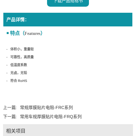
下载产品规格书
产品详情：
￭
特点（
）
Features
-
体积小，重量轻
-
可靠性，高质量
-
低温度系数
-
无卤，无铅
-
符合
RoHS
上一篇:
常规厚膜贴片电阻-FRC系列
下一篇:
常用车规厚膜贴片电阻-FRQ系列
相关项目