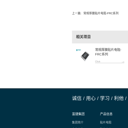
产品详
体积小，重
电性能稳定
符合 RoHS 
符合无卤素
高功率