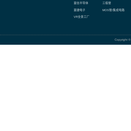
相关项
诚信 / 
富捷集团