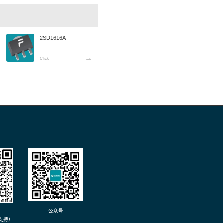
下一篇:
MMBT3904T