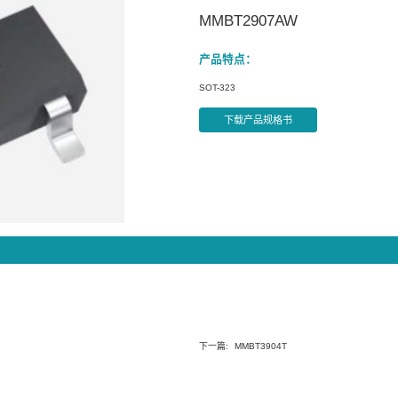
产品信息
三极管
开关三极管