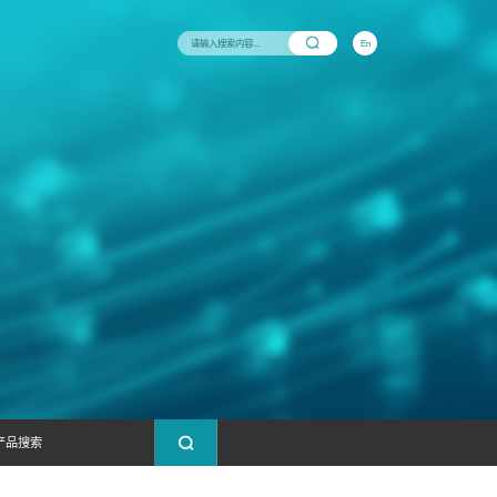
与支持
新闻中心
联系我们