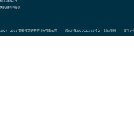
MMBT4403W
MMBT4401W
Click
Click
用心 / 学习 / 利他 / 感恩
产品信息
服务与支持
新闻中心
贴片电阻
服务优势
公司新闻
贴片电容
应用领域
行业新闻