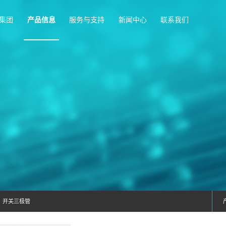
首页
富捷集团
产品信息
服务