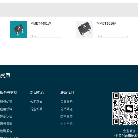
情：
6A NPN开关三极管
T2222
目