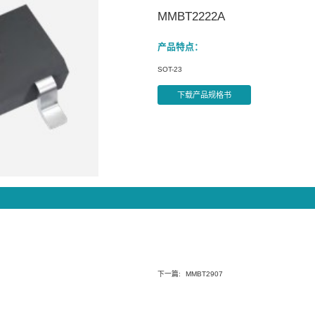
产品信息
三极管
开关三极管