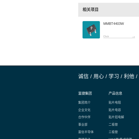
产品详
40V/0.
上一篇:
MMB
相关项