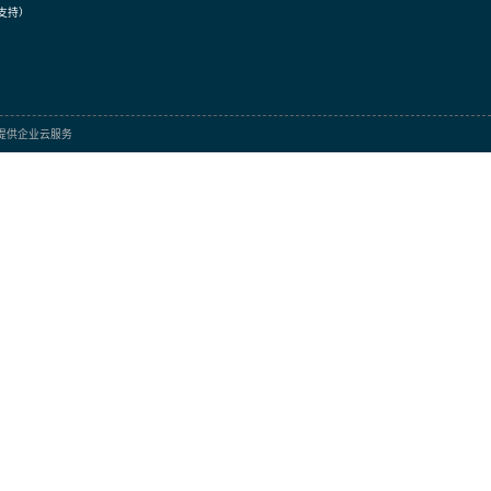
2SC4272
Click
联系我们
销售服务