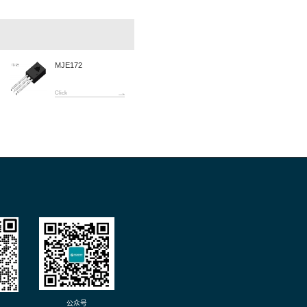
下一篇:
2SC1384(Q)