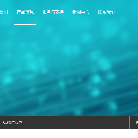
首页
富捷集团
产品信息
服务