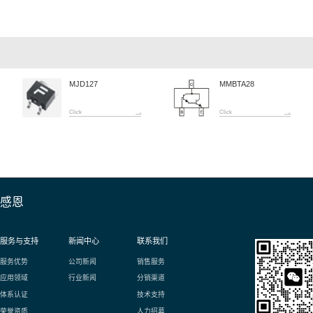
情：
5A NPN达林顿三极管
TA64