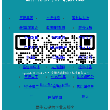
富捷集团
产品信息
服务与支持
新闻中心
集团简介
联系我们
贴片电阻
服务优势
企业文化
公司新闻
贴片电容
销售服务
应用领域
合作伙伴
行业新闻
贴片铝电解
分销渠道
体系认证
事业部
技术支持
二极管
荣誉资质
富信半导体
人力招募
三极管
检测报告
Copyright © 2024 - 2025 安徽省富捷电子科技有限公司
富捷电子
MOS管/集
技术知识分
皖ICP备2020021082号-2
VR全景工
成电路
售后服务与
享
厂
投诉
网站地图
犀牛云提供企业云服务