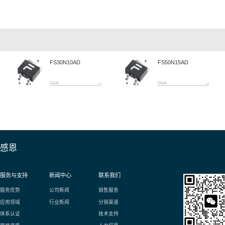
情：
0A增强型N沟道沟槽MOS场效应管
P02L