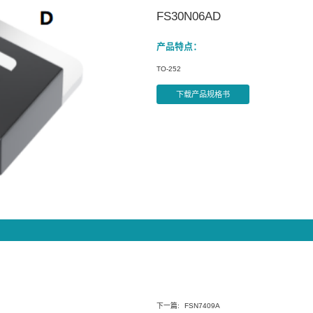
产品信息
MOS管/集成电路
中低压MOS管