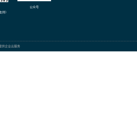
FS50N15AD
Click
联系我们