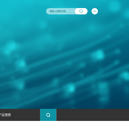
与支持
新闻中心
联系我们