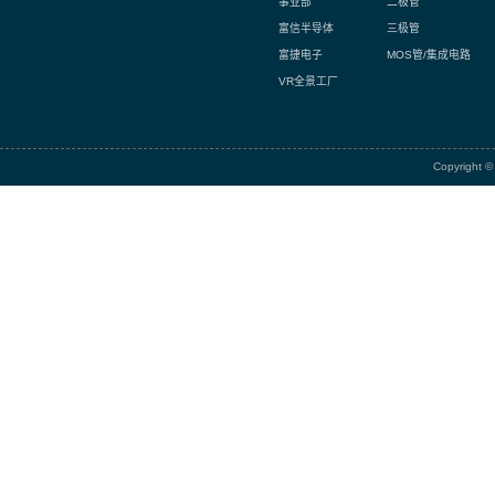
相关项
诚信 / 
富捷集团