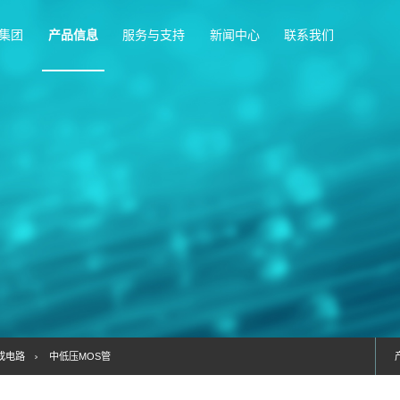
首页
富捷集团
产品信息
服务