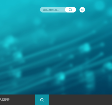
与支持
新闻中心
联系我们