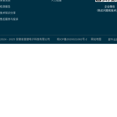
目
2N7002KM
FS30N10AD
Click
Click
用心 / 学习 / 利他 / 感恩
产品信息
服务与支持
新闻中心