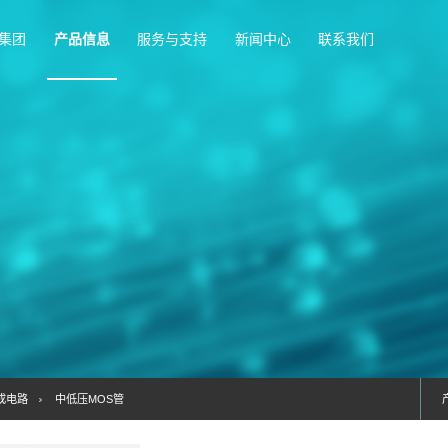
首页
富捷集团
产品信息
服务