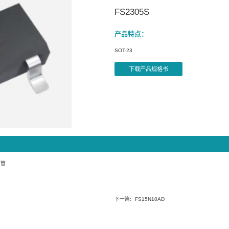
产品信息
MOS管/集成电路
中低压MOS管