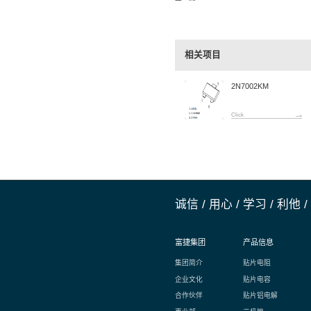
产品详
-30V/-
上一篇:
FSD