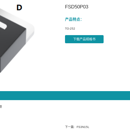
产品信息
MOS管/集成电路
中低压MOS管