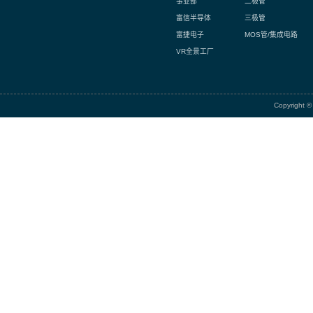
相关项
诚信 / 
富捷集团