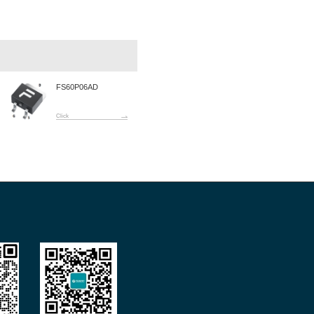
下一篇:
FS3N15L