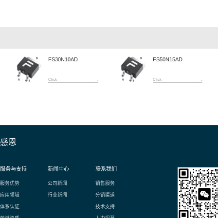
情：
A 增强型N沟道沟槽MOS场效应管
50N04