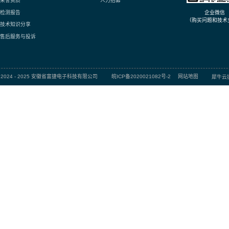
目
2N7002KM
FS30N10AD
Click
Click
用心 / 学习 / 利他 / 感恩
产品信息
服务与支持
新闻中心