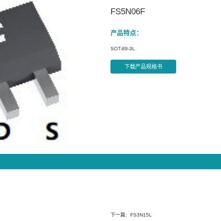
产品信息
MOS管/集成电路
中低压MOS管