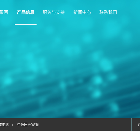
首页
富捷集团
产品信息
服务