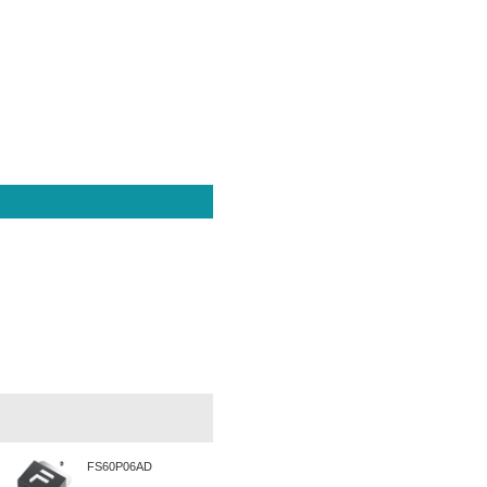
FSN7405
产品特点：
DFN3X3
下载产品规格书