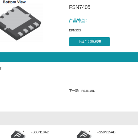
产品信息
MOS管/集成电路
中低压MOS管