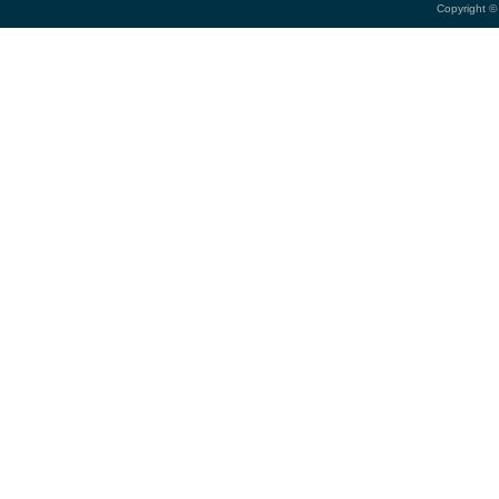
诚信 / 
富捷集团
集团简介
企业文化
合作伙伴
事业部
富信半导体
富捷电子