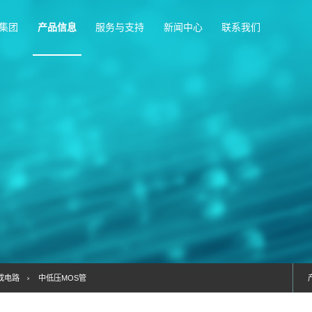
首页
富捷集团
产品信息
服务