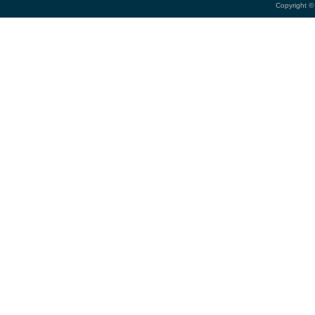
诚信 / 
富捷集团
集团简介
企业文化
合作伙伴
事业部
富信半导体
富捷电子