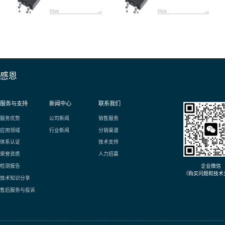
情：
70A增强型P沟道MOS场效应管
50P04
目
2N7002KM
FS30N10AD
Click
Click