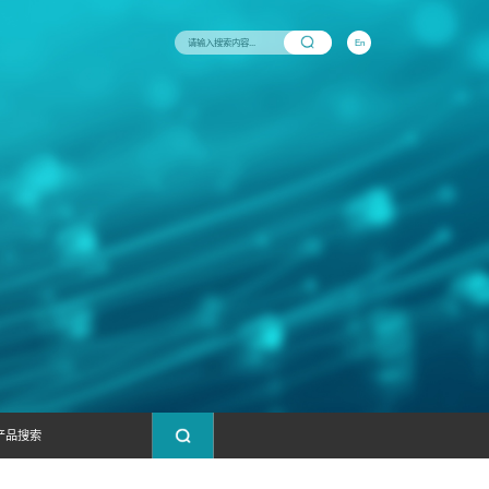
与支持
新闻中心
联系我们