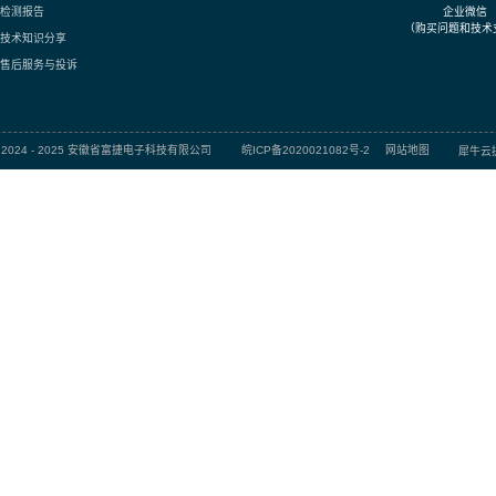
目
2N7002KM
FS30N10AD
Click
Click
用心 / 学习 / 利他 / 感恩
产品信息
服务与支持
新闻中心