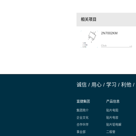
产品详
20V/0
上一篇:
FSL