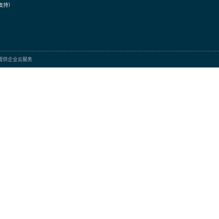
1SMA4727A-
1SZ1300A
Click
联系我们
销售服务