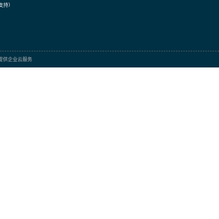
1SMA4727A-
1SZ1300A
Click
联系我们
销售服务