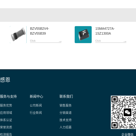
情：
稳压二极管
3Z12A