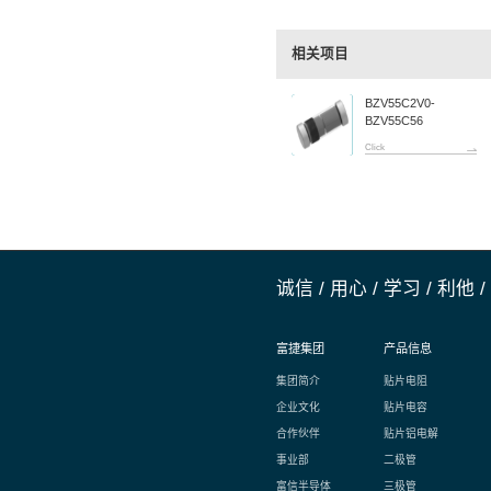
产品详
13V/3W
上一篇:
SMB