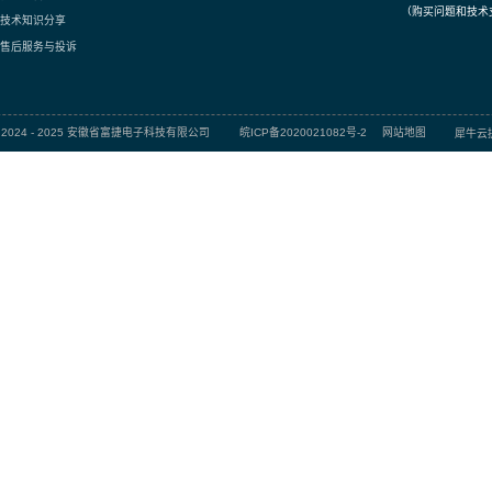
目
BZV55C2V0-
BZV55B2V4-
BZV55C56
BZV55B39
Click
Click
用心 / 学习 / 利他 / 感恩
产品信息
服务与支持
新闻中心
贴片电阻
服务优势
公司新闻