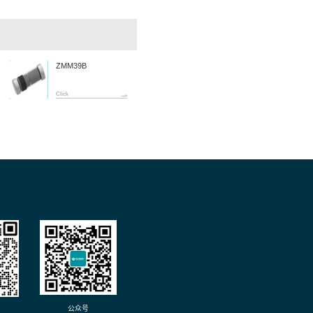
下一篇:
SMB3Z6.2A