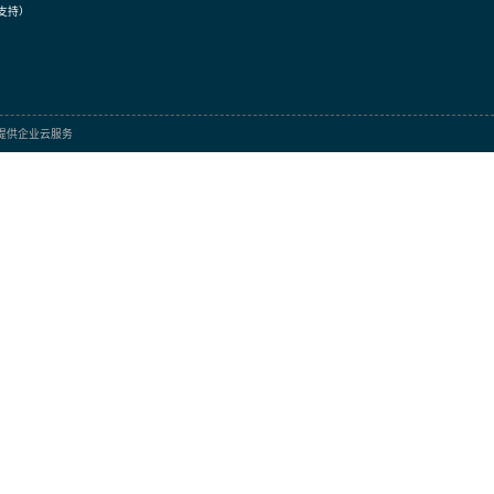
1SMA4727A-
1SZ1300A
Click
联系我们
销售服务