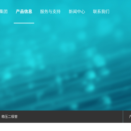
首页
富捷集团
产品信息
服务