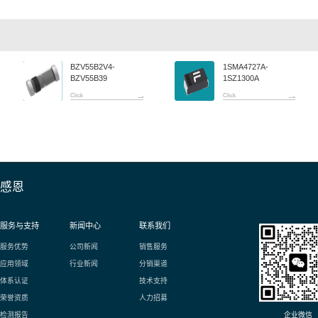
情：
W稳压二极管
5956B