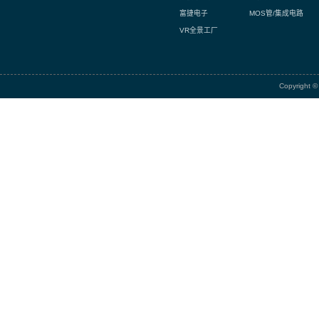
相关项
诚信 / 
富捷集团
集团简介