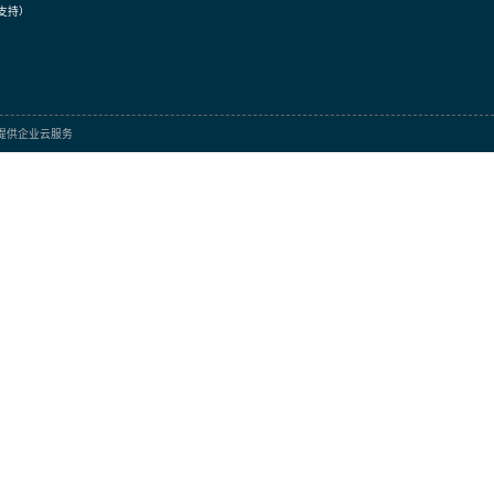
1SMA4727A-
1SZ1300A
Click
联系我们
销售服务