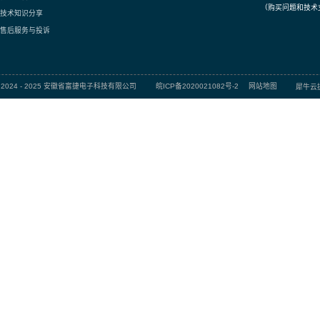
目
BZV55C2V0-
BZV55B2V4-
BZV55C56
BZV55B39
Click
Click
用心 / 学习 / 利他 / 感恩
产品信息
服务与支持
新闻中心
贴片电阻
服务优势
公司新闻