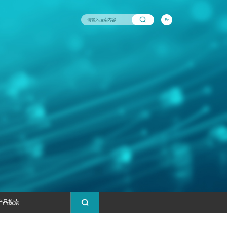
与支持
新闻中心
联系我们