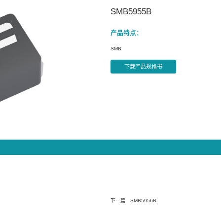
产品信息
二极管
稳压二极管