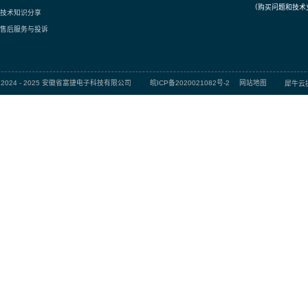
目
BZV55C2V0-
BZV55B2V4-
BZV55C56
BZV55B39
Click
Click
用心 / 学习 / 利他 / 感恩
产品信息
服务与支持
新闻中心
贴片电阻
服务优势
公司新闻