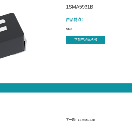
产品信息
二极管
稳压二极管