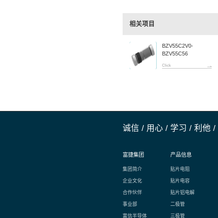
产品详
8.2V/1
上一篇:
1SM