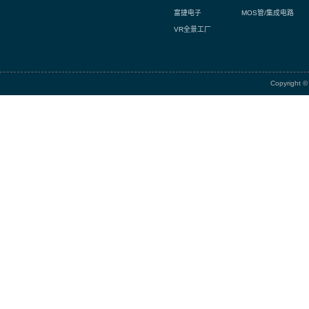
相关项
诚信 / 
富捷集团
集团简介