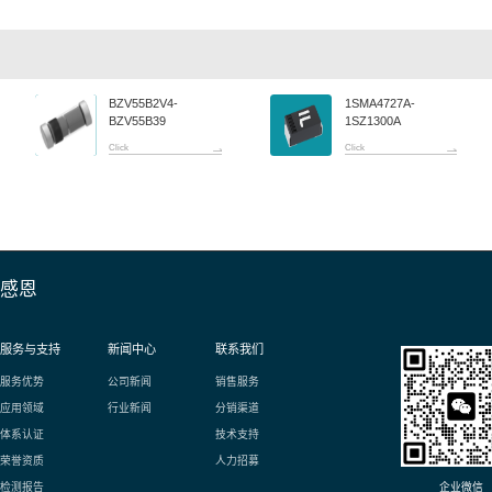
情：
.5W稳压二极管
A5914B