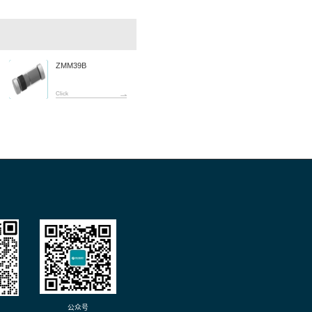
下一篇:
1SMA5916B