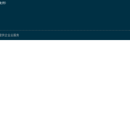
1SMA4727A-
1SZ1300A
Click
联系我们
销售服务