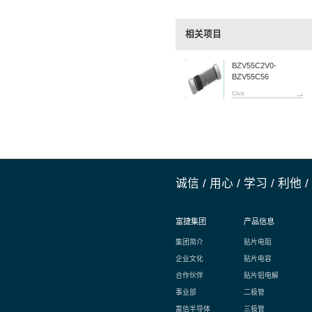
产品详
3.9V/1
上一篇:
1SM