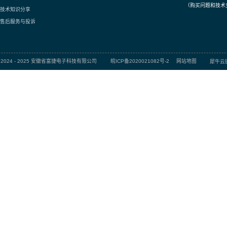
目
BZV55C2V0-
BZV55B2V4-
BZV55C56
BZV55B39
Click
Click
用心 / 学习 / 利他 / 感恩
产品信息
服务与支持
新闻中心
贴片电阻
服务优势
公司新闻