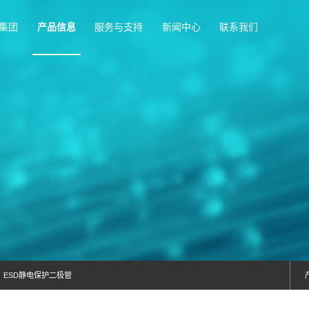
首页
富捷集团
产品信息
服务