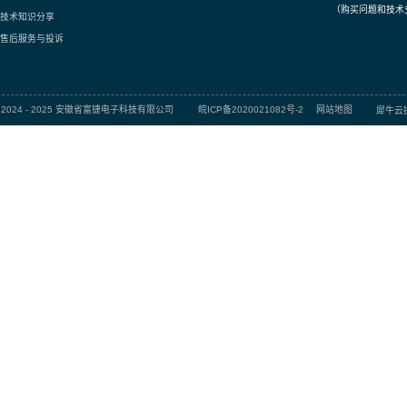
目
MMBDL914
BAS19W
Click
Click
用心 / 学习 / 利他 / 感恩
产品信息
服务与支持
新闻中心
贴片电阻
服务优势
公司新闻