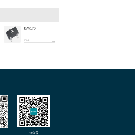
下一篇:
BAV170