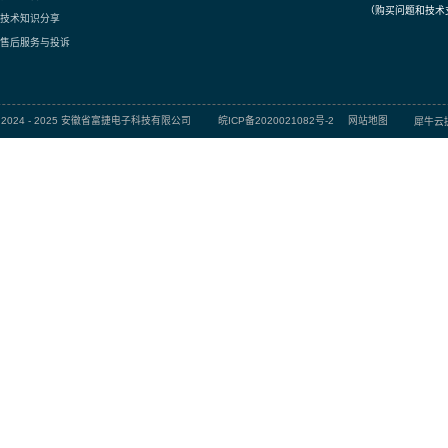
目
MURD2040CT
MURD0560
Click
Click
用心 / 学习 / 利他 / 感恩
产品信息
服务与支持
新闻中心
贴片电阻
服务优势
公司新闻