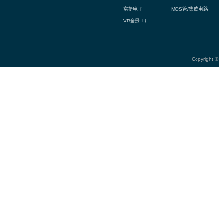
相关项
诚信 / 
富捷集团
集团简介