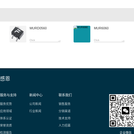
情：
A 超快恢复二极管
2EW