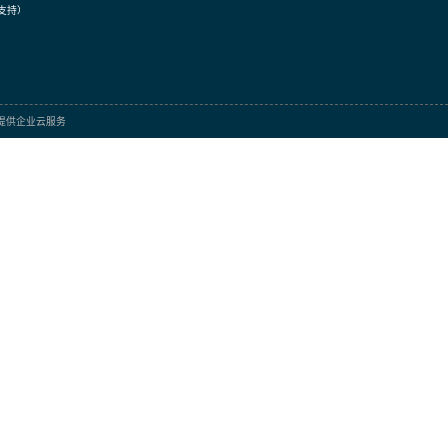
1SS357
Click
联系我们
销售服务