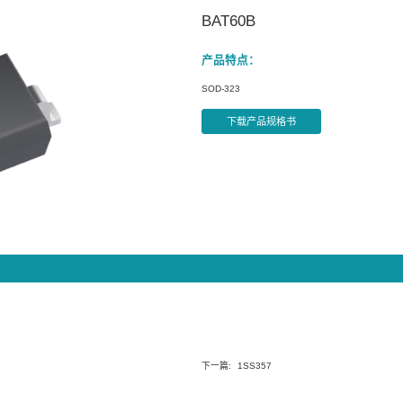
产品信息
二极管
肖特基二极管