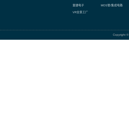
相关项
诚信 / 
富捷集团
集团简介