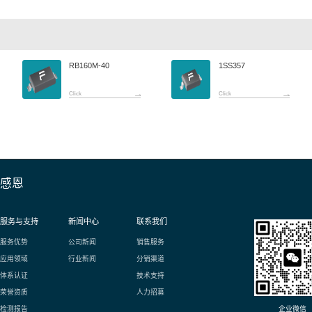
情：
肖特基二极管
54ST