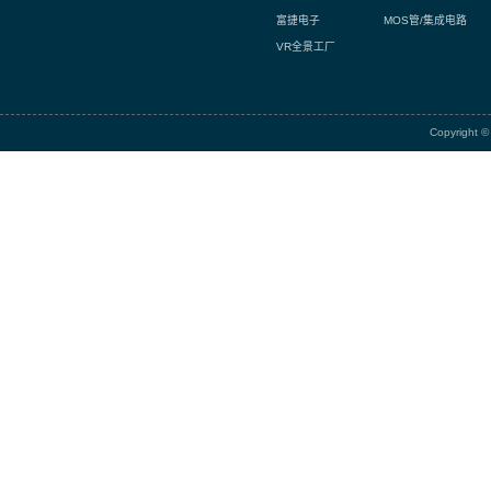
相关项
诚信 / 
富捷集团
集团简介