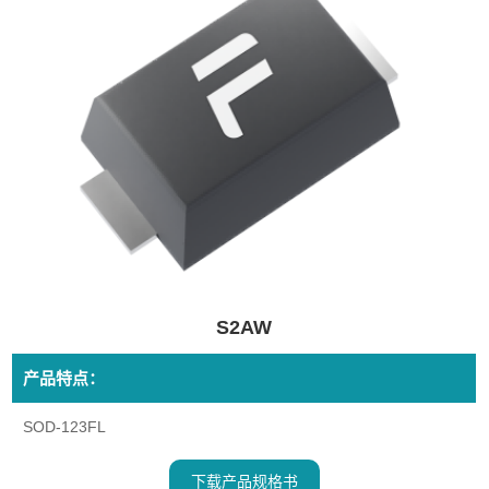
S2AW
产品特点：
SOD-123FL
下载产品规格书