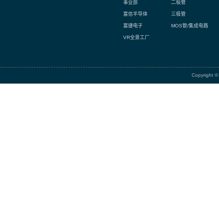
相关项
诚信 / 
富捷集团