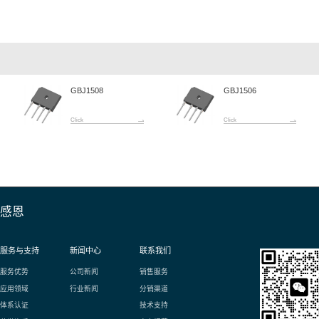
情：
5A整流桥
1502